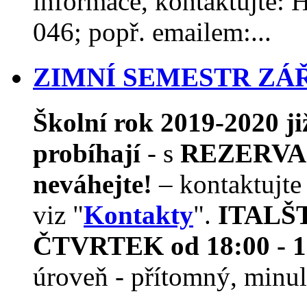
informace, kontaktujte
046; popř. emailem:...
ZIMNÍ SEMESTR ZÁŘÍ
Školní rok 2019-2020 j
probíhají
- s
REZERVAC
neváhejte!
– kontaktujte
viz "
Kontakty
".
ITALŠTI
ČTVRTEK od 18:00 - 1
úroveň - přítomný, minulý