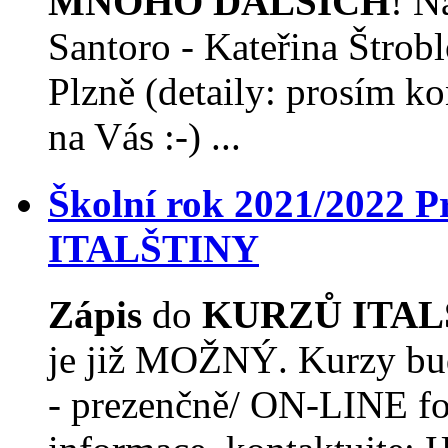
MNOHO DALŠÍCH
! N
Santoro - Kateřina Štro
Plzně (detaily: prosím ko
na Vás :-) ...
Školní rok 2021/2022
ITALŠTINY
Zápis
do
KURZŮ ITAL
je již MOŽNÝ. Kurzy budo
- prezenčně/ ON-LINE fo