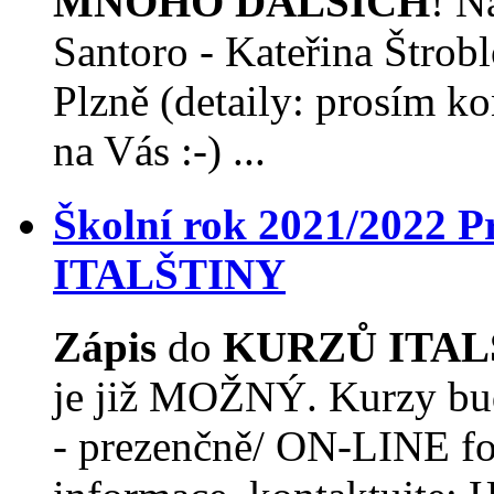
MNOHO DALŠÍCH
! N
Santoro - Kateřina Štro
Plzně (detaily: prosím ko
na Vás :-) ...
Školní rok 2021/2022
ITALŠTINY
Zápis
do
KURZŮ ITAL
je již MOŽNÝ. Kurzy budo
- prezenčně/ ON-LINE fo