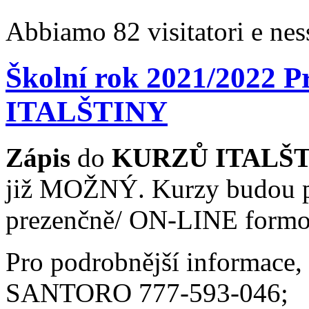
Abbiamo 82 visitatori e nes
Školní rok 2021/2022
ITALŠTINY
Zápis
do
KURZŮ ITALŠ
již MOŽNÝ. Kurzy budou pro
prezenčně/ ON-LINE formo
Pro podrobnější informace,
SANTORO 777-593-046;