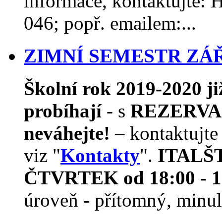
informace, kontaktujte
046; popř. emailem:...
ZIMNÍ SEMESTR ZÁŘÍ
Školní rok 2019-2020 j
probíhají
- s
REZERVAC
neváhejte!
– kontaktujte
viz "
Kontakty
".
ITALŠTI
ČTVRTEK od 18:00 - 1
úroveň - přítomný, minulý