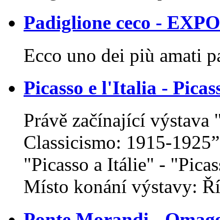
Padiglione ceco - EXP
Ecco uno dei più amati p
Picasso e l'Italia - Picas
Právě začínající výstava 
Classicismo: 1915-1925”
"Picasso a Itálie" - "Picass
Místo konání výstavy: Ří
Ponte Morandi - Omaggi