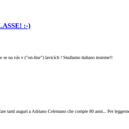
CLASSE! :-)
me se na vás v ("on-line") lavicích ! Studiamo italiano insieme!!
 fare tanti auguri a Adriano Celentano che compie 80 anni... Per leggerne