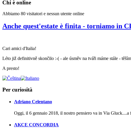
Chi è online
Abbiamo 80 visitatori e nessun utente online
Anche quest'estate è finita - torniamo in 
Cari amici d'Italia!
Léto již definitivně skončilo :-( - ale úsměv na tváři máme stále - těší
A presto!
Per curiosità
Adriano Celentano
Oggi, il 6 gennaio 2018, il nostro pensiero va in Via Gluck....a
AKCE CONCORDIA