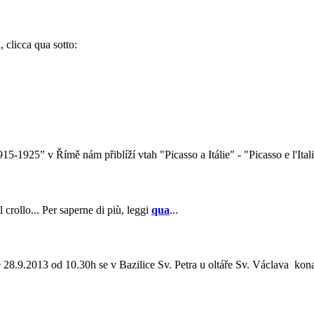
, clicca qua sotto:
5-1925” v Římě nám přiblíží vtah "Picasso a Itálie" - "Picasso e l'Itali
 crollo... Per saperne di più, leggi
qua
...
28.9.2013 od 10.30h se v Bazilice Sv. Petra u oltáře Sv. Václava kon