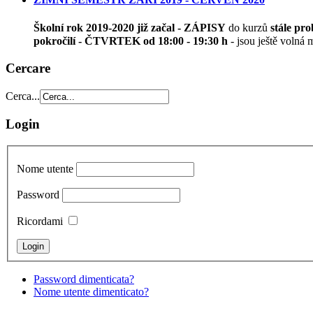
Školní rok 2019-2020 již začal - ZÁPISY
do kurzů
stále pro
pokročilí - ČTVRTEK od 18:00 - 19:30 h
- jsou ještě volná 
Cercare
Cerca...
Login
Nome utente
Password
Ricordami
Password dimenticata?
Nome utente dimenticato?