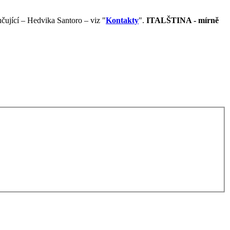
čující – Hedvika Santoro – viz "
Kontakty
".
ITALŠTINA - mírně