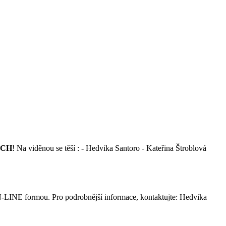
ÍCH
! Na viděnou se těší :
-
Hedvika Santoro - Kateřina Štroblová
N-LINE formou. Pro podrobnější informace, kontaktujte: Hedvika