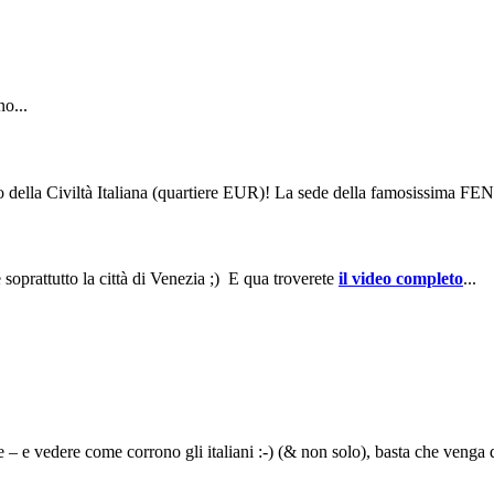
o...
ella Civiltà Italiana (quartiere EUR)! La sede della famosissima FENDI vi
 soprattutto la città di Venezia ;) E qua troverete
il video completo
...
 – e vedere come corrono gli italiani :-) (& non solo), basta che veng