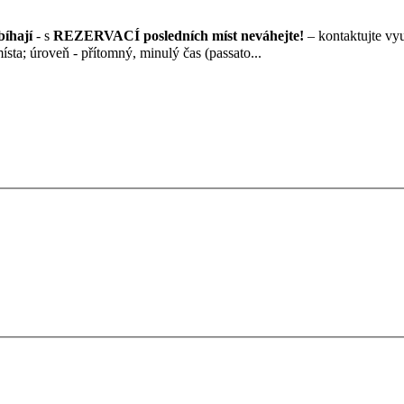
bíhají
- s
REZERVACÍ posledních m
íst neváhejte!
– kontaktujte vyu
místa; úroveň - přítomný, minulý čas (passato...