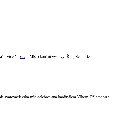
a" - více čti
zde
. Místo konání výstavy: Řím, Scuderie del...
ala svatováclavská mše celebrovaná kardinálem Vlkem. Příjemnou a...