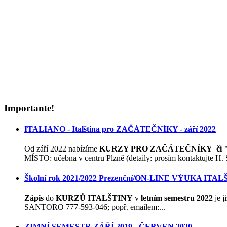
Importante!
ITALIANO - Italština pro ZAČÁTEČNÍKY - září 2022
Od září 2022 nabízíme
KURZY PRO ZAČÁTEČNÍKY či "
MÍSTO: učebna v centru Plzně (detaily: prosím kontaktujte H. Sa
Školní rok 2021/2022 Prezenční/ON-LINE VÝUKA ITA
Zápis
do
KURZŮ ITALŠTINY
v
letním semestru 2022
je j
SANTORO 777-593-046; popř. emailem:...
ZIMNÍ SEMESTR ZÁŘÍ 2019 - ČERVEN 2020