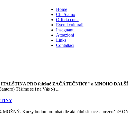
Home
Chi Siamo
Offerta corsi
Eventi culturali
Insegnanti
Attrazioni
Links
Contattaci
ITALŠTINA PRO falešné ZAČÁTEČNÍKY" a MNOHO DALŠ
ntoro) Těšíme se i na Vás :-) ...
LŠTINY
iž MOŽNÝ. Kurzy budou probíhat dle aktuální situace - prezenčně/ O