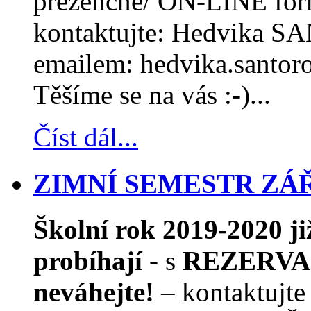
prezenčně/ ON-LINE form
kontaktujte: Hedvika S
emailem: hedvika.santor
Těšíme se na vás :-)...
Číst dál...
ZIMNÍ SEMESTR ZÁŘÍ
Školní rok 2019-2020 j
probíhají
- s
REZERVAC
neváhejte!
– kontaktujte