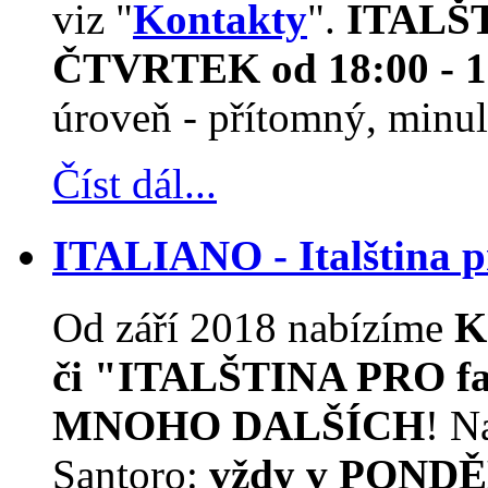
viz "
Kontakty
".
ITALŠTI
ČTVRTEK od 18:00 - 1
úroveň - přítomný, minulý
Číst dál...
ITALIANO - Italština
Od září 2018 nabízíme
K
či "ITALŠTINA PRO f
MNOHO DALŠÍCH
! N
Santoro:
vždy v PONDĚ