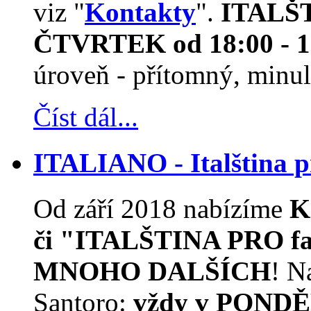
viz "
Kontakty
".
ITALŠTI
ČTVRTEK od 18:00 - 1
úroveň - přítomný, minulý
Číst dál...
ITALIANO - Italština
Od září 2018 nabízíme
K
či "ITALŠTINA PRO f
MNOHO DALŠÍCH
! N
Santoro:
vždy v PONDĚ