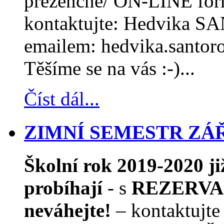
prezenčně/ ON-LINE form
kontaktujte: Hedvika S
emailem: hedvika.santor
Těšíme se na vás :-)...
Číst dál...
ZIMNÍ SEMESTR ZÁŘÍ
Školní rok 2019-2020 j
probíhají
- s
REZERVAC
neváhejte!
– kontaktujte