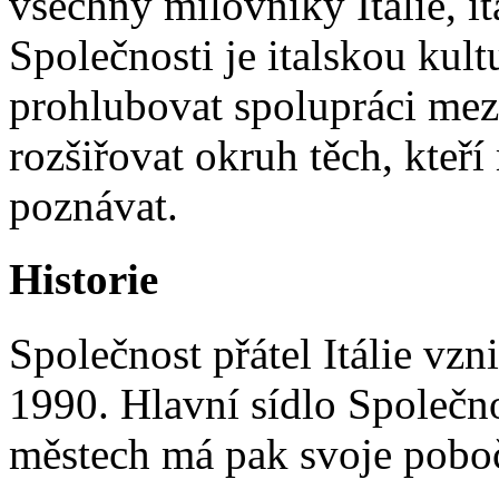
všechny milovníky Itálie, it
Společnosti je italskou kult
prohlubovat spolupráci mezi
rozšiřovat okruh těch, kteří m
poznávat.
Historie
Společnost přátel Itálie vzn
1990. Hlavní sídlo Společno
městech má pak svoje poboč