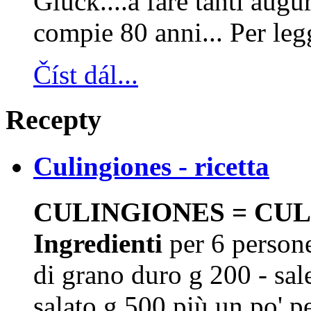
Gluck....a fare tanti aug
compie 80 anni... Per leg
Číst dál...
Recepty
Culingiones - ricetta
CULINGIONES = CULU
Ingredienti
per 6 persone
di grano duro g 200 - sa
salato g 500 più un po' pe