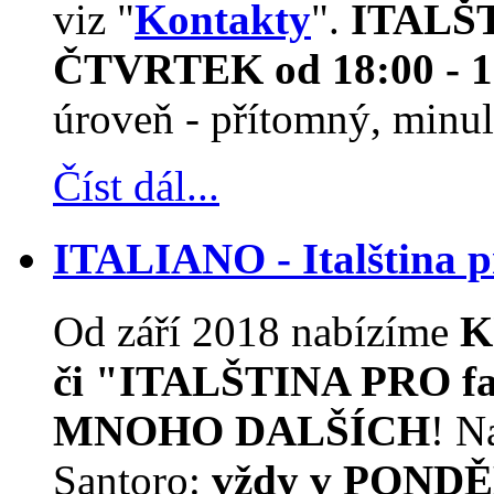
viz "
Kontakty
".
ITALŠTI
ČTVRTEK od 18:00 - 1
úroveň - přítomný, minulý
Číst dál...
ITALIANO - Italština
Od září 2018 nabízíme
K
či "ITALŠTINA PRO f
MNOHO DALŠÍCH
! N
Santoro:
vždy v PONDĚ