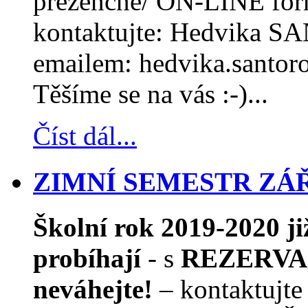
prezenčně/ ON-LINE form
kontaktujte: Hedvika S
emailem: hedvika.santor
Těšíme se na vás :-)...
Číst dál...
ZIMNÍ SEMESTR ZÁŘÍ
Školní rok 2019-2020 j
probíhají
- s
REZERVAC
neváhejte!
– kontaktujte