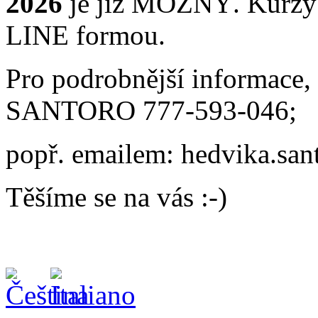
2026
je již MOŽNÝ. Kurzy 
LINE formou.
Pro podrobnější informace,
SANTORO 777-593-046;
popř. emailem: hedvika.sa
Těšíme se na vás :-)