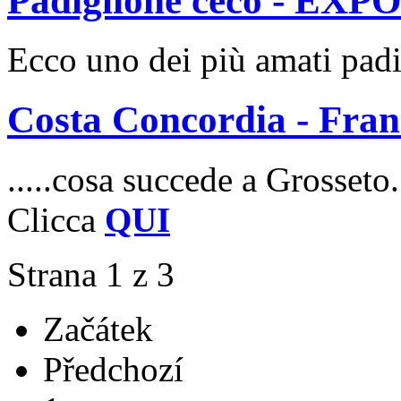
Padiglione ceco - EXP
Ecco uno dei più amati pad
Costa Concordia - Fr
.....cosa succede a Grosseto.
Clicca
QUI
Strana 1 z 3
Začátek
Předchozí