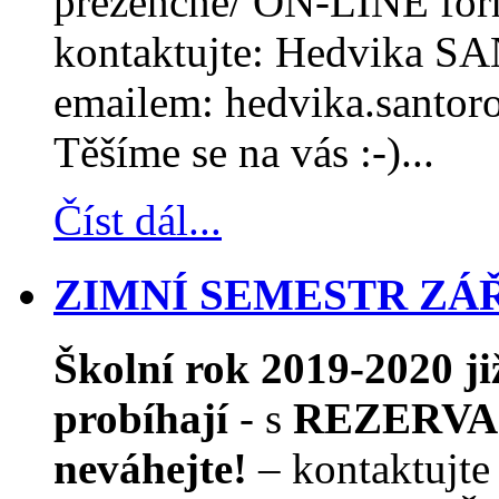
prezenčně/ ON-LINE form
kontaktujte: Hedvika S
emailem: hedvika.santor
Těšíme se na vás :-)...
Číst dál...
ZIMNÍ SEMESTR ZÁŘÍ
Školní rok 2019-2020 j
probíhají
- s
REZERVAC
neváhejte!
– kontaktujte