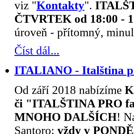
viz "
Kontakty
".
ITALŠTI
ČTVRTEK od 18:00 - 1
úroveň - přítomný, minulý
Číst dál...
ITALIANO - Italština
Od září 2018 nabízíme
K
či "ITALŠTINA PRO f
MNOHO DALŠÍCH
! N
Santoro:
vždy v PONDĚ