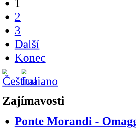
1
2
3
Další
Konec
Zajímavosti
Ponte Morandi - Omaggi